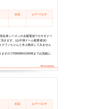
ト
水深
ルアー/エサ
50分現在来シーズンの太陽電池ワカサギドー
て頂きます。(山中湖ドーム船業者決)
きスワンちゃんと水上散歩してみません
すので‼️09086416698までお気軽に
ト
水深
ルアー/エサ