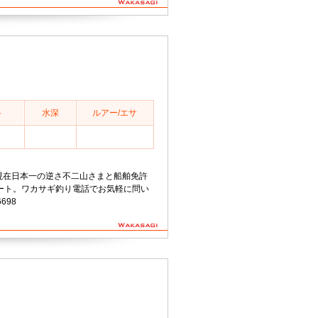
ト
水深
ルアー/エサ
8分現在日本一の逆さ不二山さまと船舶免許
ート。ワカサギ釣り電話でお気軽に問い
698