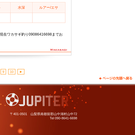
ト
水深
ルアー/エサ
分現在ワカサギ釣り09086416698までお
。
9
10
►
〒401-0501 山梨県南都留郡山中湖村山中72
Tel 090-8641-6698