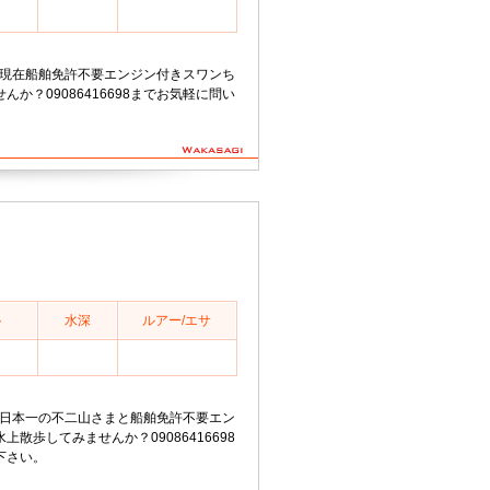
18分現在船舶免許不要エンジン付きスワンち
か？09086416698までお気軽に問い
ト
水深
ルアー/エサ
12分日本一の不二山さまと船舶免許不要エン
散歩してみませんか？09086416698
下さい。