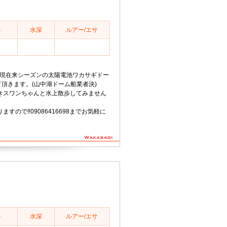
ト
水深
ルアー/エサ
50分現在来シーズンの太陽電池ワカサギドー
て頂きます。(山中湖ドーム船業者決)
きスワンちゃんと水上散歩してみません
すので‼️09086416698までお気軽に
ト
水深
ルアー/エサ