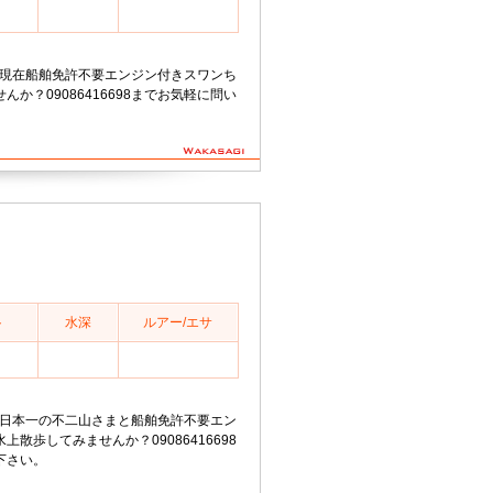
18分現在船舶免許不要エンジン付きスワンち
か？09086416698までお気軽に問い
ト
水深
ルアー/エサ
12分日本一の不二山さまと船舶免許不要エン
散歩してみませんか？09086416698
下さい。