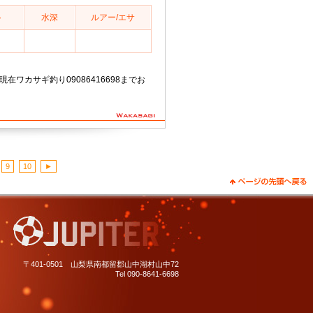
ト
水深
ルアー/エサ
分現在ワカサギ釣り09086416698までお
。
9
10
►
〒401-0501 山梨県南都留郡山中湖村山中72
Tel 090-8641-6698