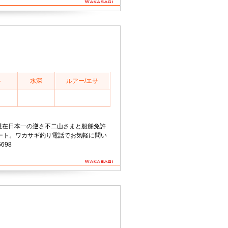
ト
水深
ルアー/エサ
8分現在日本一の逆さ不二山さまと船舶免許
ート。ワカサギ釣り電話でお気軽に問い
698